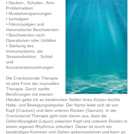
• Nacken-, Schulter-, Arm-
Problematiken
• Muskelverspannungen
• Ischialgien
• Fibromyalgien und
rheumatische Beschwerden
• Beschwerden nach
Operationen oder Unfällen
• Stärkung des
Immunsystems, der
Stressreduktion, Schlaf-
und
Konzentrationsstörungen
Die Craniosacrale Therapie
ist eine Form der manuellen
Therapie. Durch sanfte
Berührungen mit meinen
Händen gebe ich an bestimmten Stellen Ihres Körper leichte
Halte- und Bewegungsimpulse. Der Name leitet sich ab von
Kopf (Cranium) und dem unteren Rücken (Sacrum). In der
Craniosacral-Therapie geht man davon aus, dass die
Gehirnflüssigkeit (Liquor) zwischen Kopf und unterem Rücken in
einem eigenen Rhythmus zirkurliert. Dieser ist durch ein
beständiges Kommen und Gehen gekennzeichnet und kann an